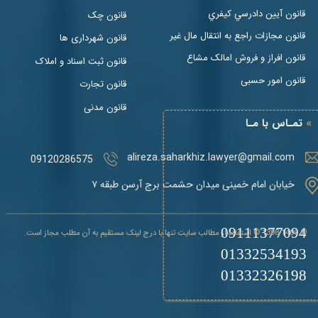
قانون آيين دادرسي كيفري
قانون چک
قانون مجازات راجع به انتقال مال غير
قانون شهرداری ها
قانون افراز و فروش امالک مشاع
قانون ثبت اسناد و املاک
قانون امور حسبی
قانون تجارت
قانون مدنی
»
تمـاس با مـا
alireza.saharkhiz.lawyer@gmail.com
09120286575
خیابان امام خمینی میدان حشمت برج آرسن طبقه ۷
09111377094
© 1398-1400 © استفاده از مطالب سایت تنها با درج لینک مستقیم به آن مطلب مجاز است.
01332534193
01332326198