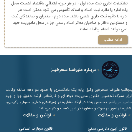
تشكيلات اداري ثبت ماده اول - در هر حوزه ابتدائي باقتضاء اهميت محل
يك اداره يا دائره ثبت اسناد و املاك تأسيس مي ‌شود ممكن است هر
اداره يا دائره ثبت ‌داراي شعبي باشد. ماده دوم - مديران و نمايندگان ثبت
و مسئولين دفاتر و صاحبان دفاتر اسناد رسمي جز در محل ماموريت خود
نمي ‌توانند انجام وظيفه نمايند …
ادامه مطلب
»
دربـاره علیرضـا سحرخیـز
ینجانب علیرضا سحرخیر وکیل پایه یک دادگستری با حدود دو دهه سابقه وکالت
ارای مدرک تحصیلی دکتری مدیریت حرفه ای و کارشناس ارشد حقوق جزا و جرم
ناسی می‌باشم. تخصص بنده در ارائه مشاوره در زمینه‌های دعاوی حقوقی و‌کیفری،
شاوره در امور مهاجرت و مشاوره در امور کسب و کار می‌باشد.
»
قوانین و مقالات
»
قوانین و مقالات
‌قانون آيين دادرسي مدني
قانون مجازات اسلامي